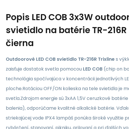
Popis
LED COB 3x3W outdoo
svietidlo na batérie TR-216R
čierna
Outdoorové LED COB svietidlo TR-216R Trixline
s
výk
zaisťuje dostatok svetla pomocou
LED COB
(chip on bo
technológia spočívajúca v koncentrácii jednotlivých L
ploche.Rotáciou OFF/ON kolieska na tele svietidla je m
svetla.Zdrojom energie sú 3xAA 1,5V ceruzkové batérie 
balenia), odporúčame kvalitné alkalické batérie. Vďaka
striekajúcej vode IPX4 lampáš ponúka široké využitie p
rybárčení, stanovaní, pikniku, grilovaní a pri ďalších vo