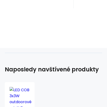
zložiť do veľ
Naposledy navštívené produkty
LED
COB
3x3W
outdoorové