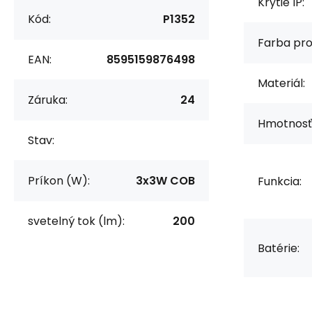
Krytie IP:
Kód:
P1352
Farba pro
EAN:
8595159876498
Materiál:
Záruka:
24
Hmotnosť
Stav:
Príkon (W):
3x3W COB
Funkcia:
svetelný tok (lm):
200
Batérie: