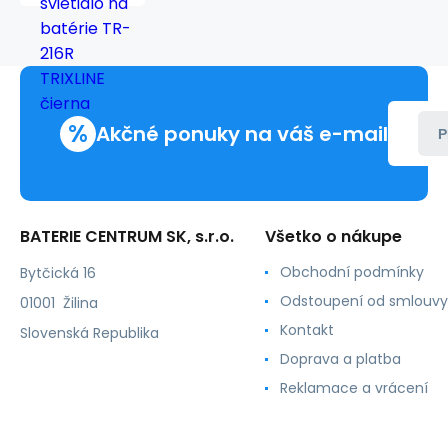
svietidlo
na
batérie
TR-
216R
TRIXLINE
%
čierna
Akčné ponuky na váš e-mail
P
BATERIE CENTRUM SK, s.r.o.
Všetko o nákupe
Obchodní podmínky
Bytčická 16
Odstoupení od smlouvy
01001 Žilina
Kontakt
Slovenská Republika
Doprava a platba
Reklamace a vrácení