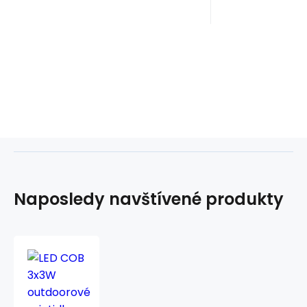
zložiť do veľ
Naposledy navštívené produkty
LED
COB
3x3W
outdoorové