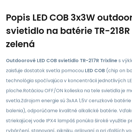
Popis
LED COB 3x3W outdoo
svietidlo na batérie TR-218R
zelená
Outdoorové LED COB svietidlo TR-217R Trixline
s
výk
zaisťuje dostatok svetla pomocou
LED COB
(chip on bo
technológia spočívajúca v koncentrácii jednotlivých L
ploche.Rotáciou OFF/ON kolieska na tele svietidla je m
svetla.Zdrojom energie sú 3xAA 1,5V ceruzkové batérie 
balenia), odporúčame kvalitné alkalické batérie. Vďaka
striekajúcej vode IPX4 lampáš ponúka široké využitie p
rybárčení, stanovaní, pikniku, grilovaní a pri ďalších vo