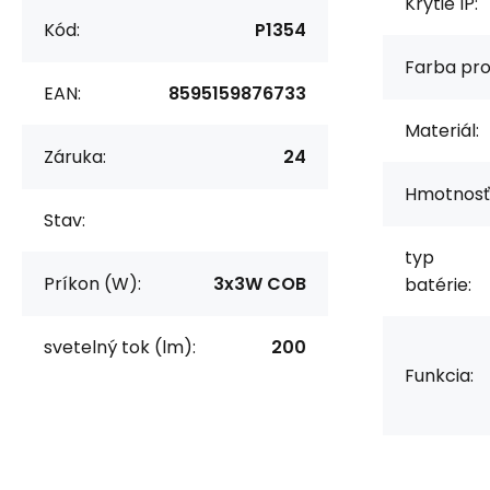
Krytie IP:
Kód:
P1354
Farba pro
EAN:
8595159876733
Materiál:
Záruka:
24
Hmotnosť
Stav:
typ
Príkon (W):
3x3W COB
batérie:
svetelný tok (lm):
200
Funkcia: