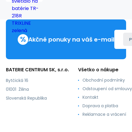
svietidlo
na
batérie
TR-
218R
TRIXLINE
%
zelená
Akčné ponuky na váš e-mail
P
BATERIE CENTRUM SK, s.r.o.
Všetko o nákupe
Obchodní podmínky
Bytčická 16
Odstoupení od smlouvy
01001 Žilina
Kontakt
Slovenská Republika
Doprava a platba
Reklamace a vrácení