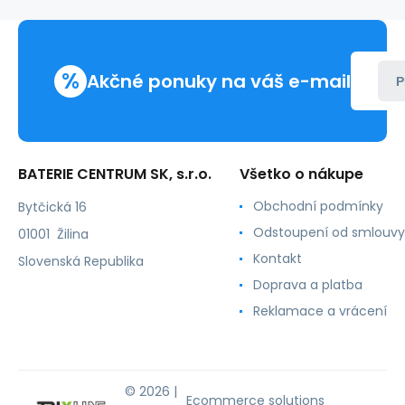
studená
biela
Trixline
%
Akčné ponuky na váš e-mail
P
BATERIE CENTRUM SK, s.r.o.
Všetko o nákupe
Obchodní podmínky
Bytčická 16
Odstoupení od smlouvy
01001 Žilina
Kontakt
Slovenská Republika
Doprava a platba
Reklamace a vrácení
© 2026 |
Ecommerce solutions