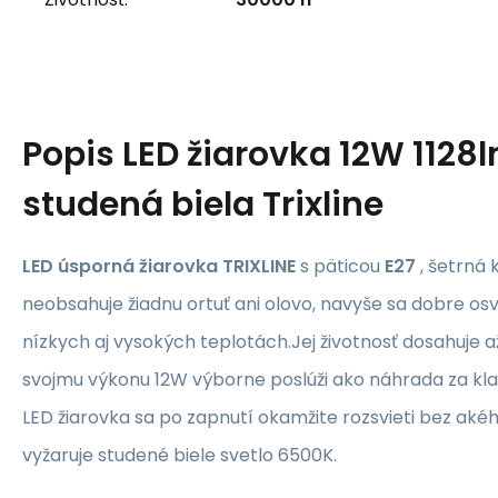
Popis
LED žiarovka 12W 1128
studená biela Trixline
LED úsporná žiarovka TRIXLINE
s päticou
E27
, šetrná 
neobsahuje žiadnu ortuť ani olovo, navyše sa dobre os
nízkych aj vysokých teplotách.Jej životnosť dosahuje 
svojmu výkonu 12W výborne poslúži ako náhrada za kla
LED žiarovka sa po zapnutí okamžite rozsvieti bez ak
vyžaruje studené biele svetlo 6500K.