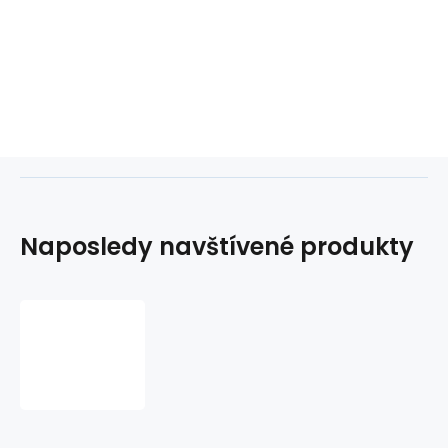
Naposledy navštívené produkty
LED
žiarovka
12W
1128lm
E27
A60