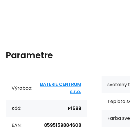
Parametre
BATERIE CENTRUM
svetelný t
Výrobca:
s.r.o.
Teplota sv
Kód:
P1589
Farba sve
EAN:
8595159884608