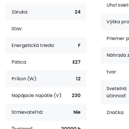
Uhol sviet
Záruka:
24
Výška pro
Stav:
Priemer p
Energetická trieda:
F
Náhrada z
Pätica:
E27
tvar:
Príkon (W):
12
Svetelná
Napájacie napätie (V):
230
účinnosť:
Stmievateľná:
Nie
Značka:
Životnosť:
30000 h