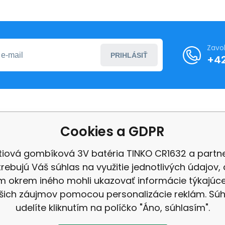
Zavo
PRIHLÁSIŤ
+4
o nákupe
Ďalšie informácie
Cookies a GDPR
ní podmínky
O nás
ítiová gombíková 3V batéria TINKO CR1632 a partne
ení od smlouvy
Ochrana osobních úd
rebujú Váš súhlas na využitie jednotlivých údajov,
Velkoobchod
 okrem iného mohli ukazovať informácie týkajúc
 a platba
recenzia
šich záujmov pomocou personalizácie reklám. Súh
ce a vrácení
udelíte kliknutím na políčko "Áno, súhlasím".