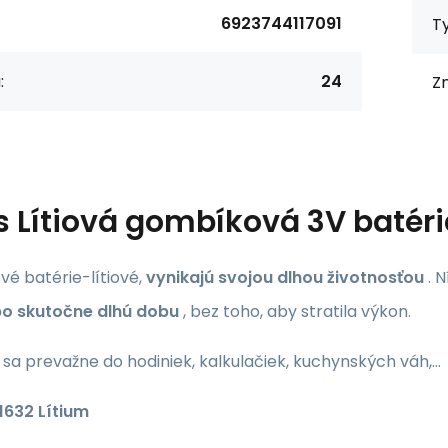
6923744117091
Ty
:
24
Z
s
Lítiová gombíková 3V batér
é batérie-lítiové,
vynikajú svojou dlhou životnosťou
. 
po skutočne dlhú dobu
, bez toho, aby stratila výkon.
 sa prevažne do hodiniek, kalkulačiek, kuchynských váh,…
1632 Lítium