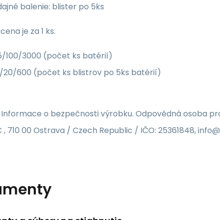
ajné balenie: blister po 5ks
ena je za 1 ks.
/100/3000 (počet ks batérií)
/20/600 (počet ks blistrov po 5ks batérií)
 Informace o bezpečnosti výrobku. Odpovědná osoba pro 
 , 710 00 Ostrava / Czech Republic / IČO: 25361848, inf
umenty