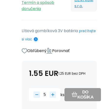
Termín a spôsob
s.r.o.
doručenia
Lítiová gombíková 3V batéria
prečítajte
si viac
Obľúbený
Porovnať
1.55
EUR
1.25
EUR
bez DPH
DO
ks
KOŠÍKA