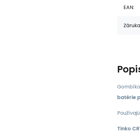
EAN:
Záruka
Popi
Gombíkov
batérie 
Používajú
Tinko CR