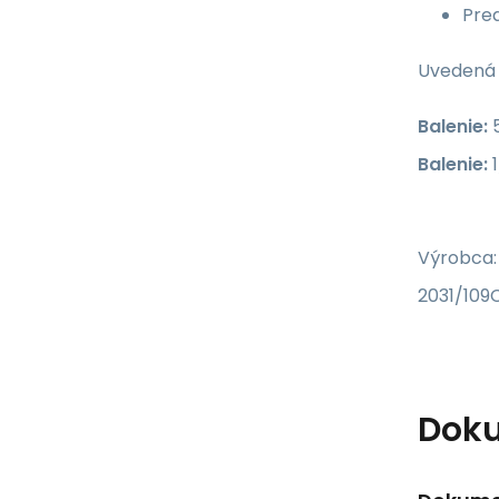
Pred
Uvedená c
Balenie:
5
Balenie:
1
Výrobca:
2031/109C
Dok