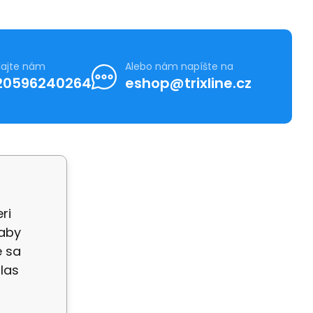
lajte nám
Alebo nám napíšte na
20596240264
eshop@trixline.cz
ri
ajů GDPR
 aby
e sa
las