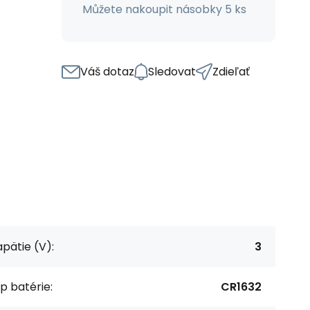
Můžete nakoupit násobky 5 ks
Váš dotaz
Sledovat
Zdieľať
pätie (V):
3
p batérie:
CR1632