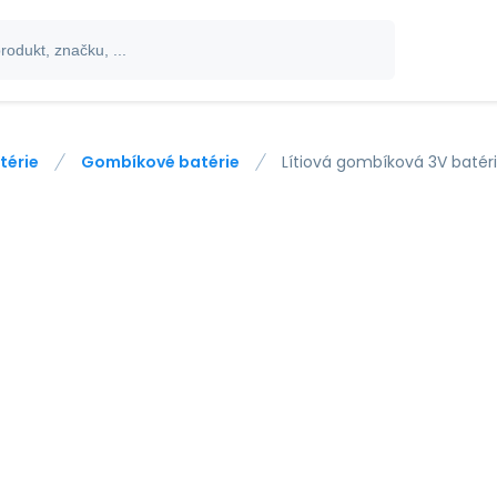
térie
Gombíkové batérie
Lítiová gombíková 3V batér