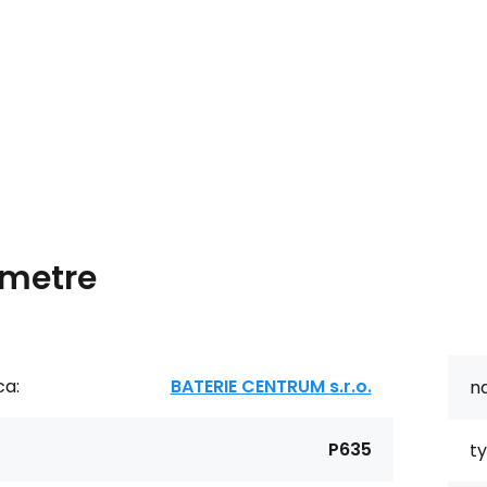
metre
ca:
BATERIE CENTRUM s.r.o.
na
P635
ty