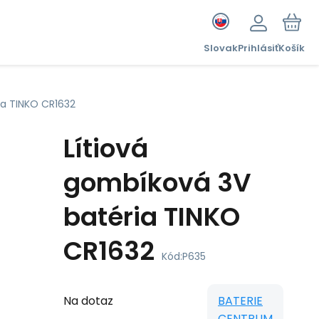
Slovak
Prihlásiť
Košík
ia TINKO CR1632
Lítiová
gombíková 3V
batéria TINKO
CR1632
Kód:
P635
Na dotaz
BATERIE
CENTRUM