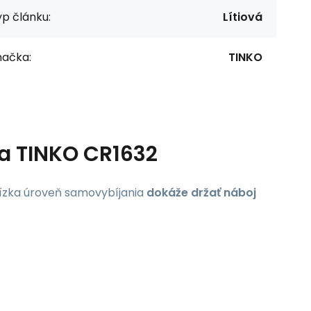
p článku:
Lítiová
načka:
TINKO
ia TINKO CR1632
Nízka úroveň samovybíjania
dokáže držať náboj