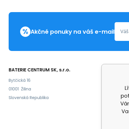
%
Akčné ponuky na váš e-mail
BATERIE CENTRUM SK, s.r.o.
Všetko 
Obchod
Bytčická 16
L
Odstoup
01001 Žilina
pot
Kontakt
Slovenská Republika
Vám
Doprava
Va
Reklama