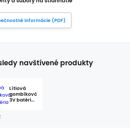
ty a súbory na stiahnutie
ečnostné informácie (PDF)
ledy navštívené produkty
Lítiová
gombíková
3V batéria
TINKO
CR1632