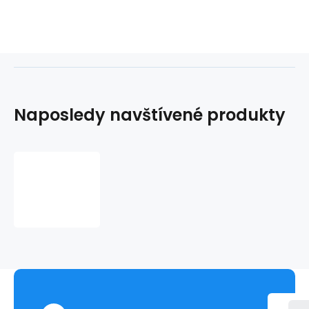
nízkou váhou.
Naposledy navštívené produkty
Zadné
cyklo
svietidlo
MAARS
MS
B201