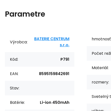
Parametre
BATERIE CENTRUM
hmotnosť
Výrobca:
s.r.o.
Počet rež
Kód:
P791
Materiál:
EAN:
8595159842691
rozmery:
Stav:
Svetelný t
Batérie:
Li-ion 450mAh
výkon: