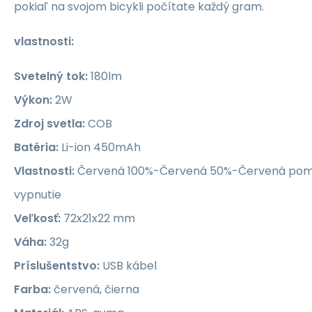
pokiaľ na svojom bicykli počítate každý gram.
vlastnosti:
Svetelný tok:
180lm
Výkon:
2W
Zdroj svetla:
COB
Batéria:
Li-ion 450mAh
Vlastnosti:
Červená 100%-Červená 50%-Červená pomal
vypnutie
Veľkosť:
72x21x22 mm
Váha:
32g
Príslušentstvo:
USB kábel
Farba:
červená, čierna